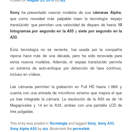
August 25, 2010
ozz
Sony
ha presentado nuevos modelos de sus
cámaras Alpha
,
que como novedad más palpable traen la tecnología ‘espejo
translúcido‘ que permiten una velocidad de disparo de hasta
10
fotogramas por segundo en la A55
y
siete por segundo en la
A33
.
Esta tecnología no es reciente, fue usada por la compañía
nipona hace más de una década, pero ha sido renovada para
estos nuevos modelos. Además, el ‘espejo translúcido‘ permite
un sistema de auto-enfoque por detección de fase continuo,
incluso en vídeos.
Las cámaras permiten la grabación en Full HD hasta 1.080i y
cuenta con una entrada de micrófono externo que mejora el que
ya trae integrado la cámara. La resolución de la A55 es de 16
Megapíxeles y 14 en la A33, ambas con una pantalla LCD de
tres pulgadas.
This entry was posted in
Tecnologia
and tagged
Sony
,
Sony A33
,
Sony Alpha A55
by
ozz
. Bookmark the
permalink
.