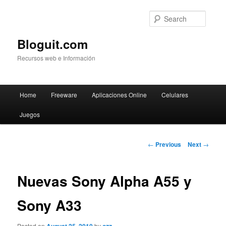
Searc
Bloguit.com
Recursos web e Información
Main
Home
Freeware
Aplicaciones Online
Celulares
Skip
menu
Juegos
to
primary
Post
←
Previous
Next
→
navigation
content
Nuevas Sony Alpha A55 y
Sony A33
Posted on
by