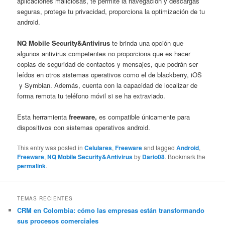
aplicaciones maliciosas, te permite la navegación y descargas
seguras, protege tu privacidad, proporciona la optimización de tu
android.
NQ Mobile Security&Antivirus
te brinda una opción que
algunos antivirus competentes no proporciona que es hacer
copias de seguridad de contactos y mensajes, que podrán ser
leídos en otros sistemas operativos como el de blackberry, iOS
y Symbian. Además, cuenta con la capacidad de localizar de
forma remota tu teléfono móvil si se ha extraviado.
Esta herramienta
freeware,
es compatible únicamente para
dispositivos con sistemas operativos android.
This entry was posted in
Celulares
,
Freeware
and tagged
Android
,
Freeware
,
NQ Mobile Security&Antivirus
by
Dario08
. Bookmark the
permalink
.
TEMAS RECIENTES
CRM en Colombia: cómo las empresas están transformando
sus procesos comerciales