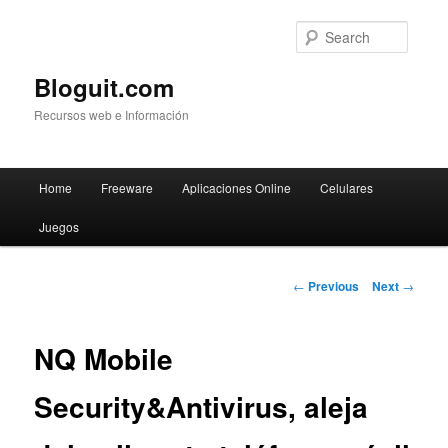
Searc
Bloguit.com
Recursos web e Información
Main
Home
Freeware
Aplicaciones Online
Celulares
Skip
menu
Juegos
to
primary
Post
←
Previous
Next
→
navigation
content
NQ Mobile
Security&Antivirus, aleja