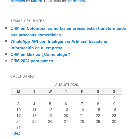
Noticias
by
Mauro
. Bookmark the
permalink
.
TEMAS RECIENTES
CRM en Colombia: cómo las empresas están transformando
sus procesos comerciales
WhatsApp API con Inteligencia Artificial basado en
información de tu empresa
CRM en México ¿Cómo elegir?
CRM 2024 para pymes
CALENDARIO
AUGUST 2026
M
T
W
T
F
S
S
1
2
3
4
5
6
7
8
9
10
11
12
13
14
15
16
17
18
19
20
21
22
23
24
25
26
27
28
29
30
31
« Sep