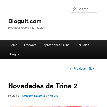
Searc
Bloguit.com
Recursos web e Información
Main
Home
Freeware
Aplicaciones Online
Celulares
Skip
menu
Juegos
to
primary
Post
←
Previous
Next
→
navigation
content
Novedades de Trine 2
Posted on
October 12, 2012
by
Mauro