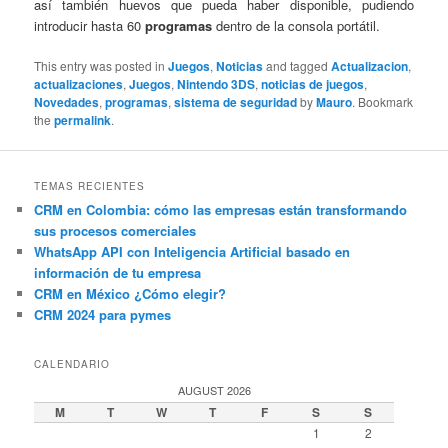
así también huevos que pueda haber disponible, pudiendo
introducir hasta 60
programas
dentro de la consola portátil.
This entry was posted in
Juegos
,
Noticias
and tagged
Actualizacion
,
actualizaciones
,
Juegos
,
Nintendo 3DS
,
noticias de juegos
,
Novedades
,
programas
,
sistema de seguridad
by
Mauro
. Bookmark
the
permalink
.
TEMAS RECIENTES
CRM en Colombia: cómo las empresas están transformando
sus procesos comerciales
WhatsApp API con Inteligencia Artificial basado en
información de tu empresa
CRM en México ¿Cómo elegir?
CRM 2024 para pymes
CALENDARIO
AUGUST 2026
M
T
W
T
F
S
S
1
2