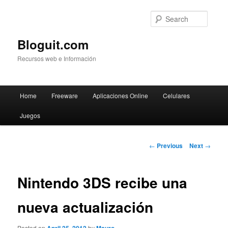
Searc
Bloguit.com
Recursos web e Información
Main
Home
Freeware
Aplicaciones Online
Celulares
Skip
menu
Juegos
to
primary
Post
←
Previous
Next
→
navigation
content
Nintendo 3DS recibe una
nueva actualización
Posted on
by