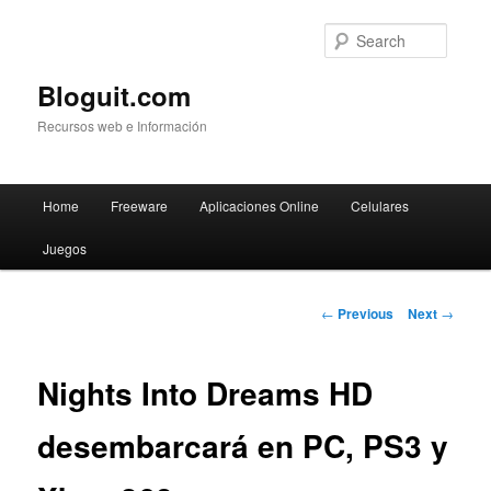
Searc
Bloguit.com
Recursos web e Información
Main
Home
Freeware
Aplicaciones Online
Celulares
Skip
menu
Juegos
to
primary
Post
←
Previous
Next
→
navigation
content
Nights Into Dreams HD
desembarcará en PC, PS3 y