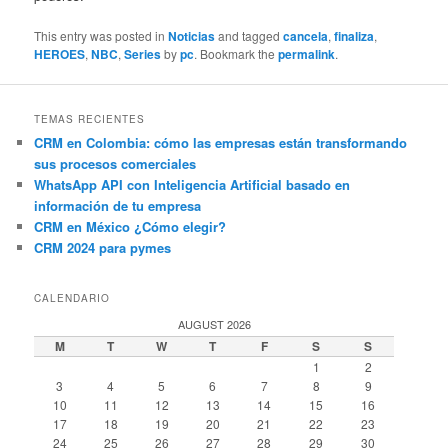
This entry was posted in
Noticias
and tagged
cancela
,
finaliza
,
HEROES
,
NBC
,
Series
by
pc
. Bookmark the
permalink
.
TEMAS RECIENTES
CRM en Colombia: cómo las empresas están transformando
sus procesos comerciales
WhatsApp API con Inteligencia Artificial basado en
información de tu empresa
CRM en México ¿Cómo elegir?
CRM 2024 para pymes
CALENDARIO
AUGUST 2026
M
T
W
T
F
S
S
1
2
3
4
5
6
7
8
9
10
11
12
13
14
15
16
17
18
19
20
21
22
23
24
25
26
27
28
29
30