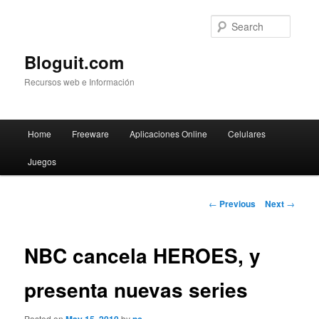
Searc
Bloguit.com
Recursos web e Información
Main
Home
Freeware
Aplicaciones Online
Celulares
Skip
menu
Juegos
to
primary
Post
←
Previous
Next
→
navigation
content
NBC cancela HEROES, y
presenta nuevas series
Posted on
by