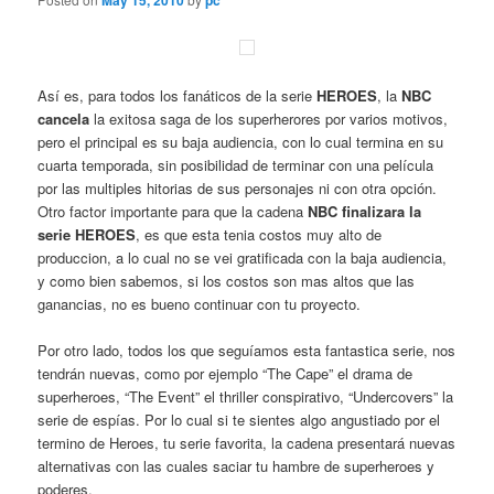
May 15, 2010
pc
Así es, para todos los fanáticos de la serie
HEROES
, la
NBC
cancela
la exitosa saga de los superherores por varios motivos,
pero el principal es su baja audiencia, con lo cual termina en su
cuarta temporada, sin posibilidad de terminar con una película
por las multiples hitorias de sus personajes ni con otra opción.
Otro factor importante para que la cadena
NBC finalizara la
serie HEROES
, es que esta tenia costos muy alto de
produccion, a lo cual no se vei gratificada con la baja audiencia,
y como bien sabemos, si los costos son mas altos que las
ganancias, no es bueno continuar con tu proyecto.
Por otro lado, todos los que seguíamos esta fantastica serie, nos
tendrán nuevas, como por ejemplo “The Cape” el drama de
superheroes, “The Event” el thriller conspirativo, “Undercovers” la
serie de espías. Por lo cual si te sientes algo angustiado por el
termino de Heroes, tu serie favorita, la cadena presentará nuevas
alternativas con las cuales saciar tu hambre de superheroes y
poderes.