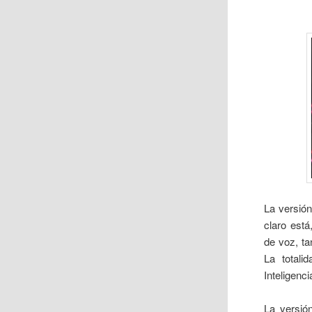
La versió
claro está
de voz, ta
La totali
Inteligenci
La versió