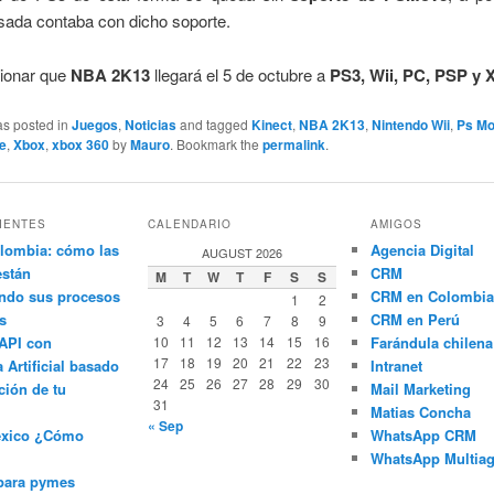
sada contaba con dicho soporte.
ionar que
NBA 2K13
llegará el 5 de octubre a
PS3, Wii, PC, PSP y 
as posted in
Juegos
,
Noticias
and tagged
Kinect
,
NBA 2K13
,
Nintendo Wii
,
Ps M
te
,
Xbox
,
xbox 360
by
Mauro
. Bookmark the
permalink
.
IENTES
CALENDARIO
AMIGOS
lombia: cómo las
Agencia Digital
AUGUST 2026
están
CRM
M
T
W
T
F
S
S
ndo sus procesos
CRM en Colombia
1
2
s
CRM en Perú
3
4
5
6
7
8
9
API con
10
11
12
13
14
15
16
Farándula chilena
17
18
19
20
21
22
23
a Artificial basado
Intranet
24
25
26
27
28
29
30
ción de tu
Mail Marketing
31
Matias Concha
« Sep
éxico ¿Cómo
WhatsApp CRM
WhatsApp Multiag
para pymes