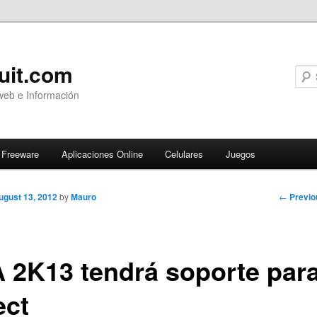
uit.com
web e Información
Freeware
Aplicaciones Online
Celulares
Juegos
Post
←
Previo
ugust 13, 2012
by
Mauro
navigati
 2K13 tendrá soporte par
ect