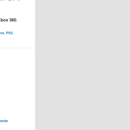
Xbox 360
.
ove
,
PS3
,
ente