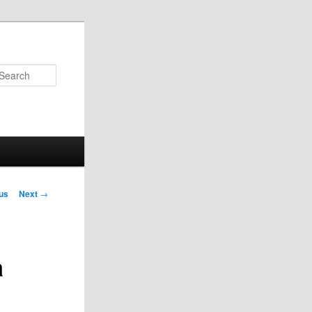
Search
us
Next
→
on
a