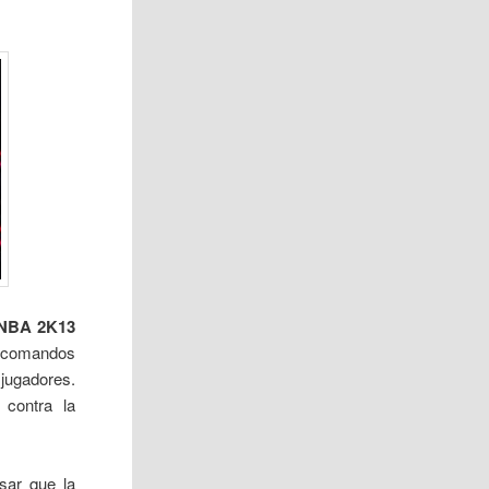
NBA 2K13
s comandos
 jugadores.
 contra la
sar que la