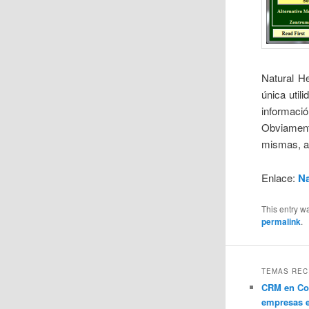
Natural H
única util
informac
Obviamente
mismas, a
Enlace:
Na
This entry w
permalink
.
TEMAS REC
CRM en Co
empresas 