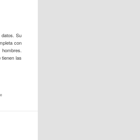
 datos. Su
ompleta con
 hombres.
 tienen las
he