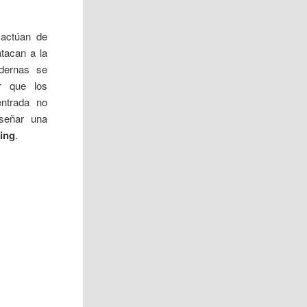
 actúan de
tacan a la
dernas se
r que los
ntrada no
nseñar una
ling
.