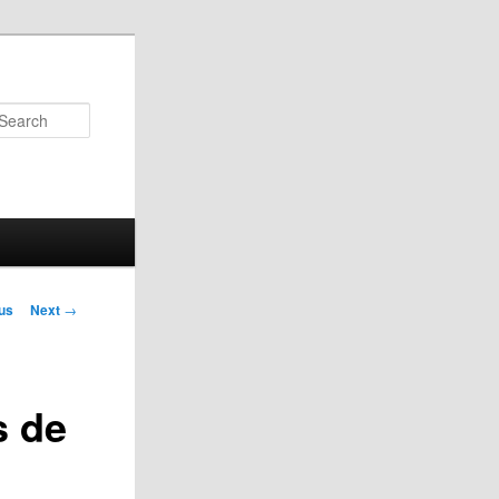
Search
us
Next
→
on
s de