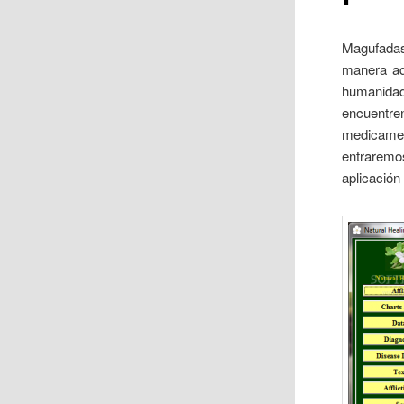
Magufadas
manera ad
humanida
encuentr
medicame
entraremo
aplicación