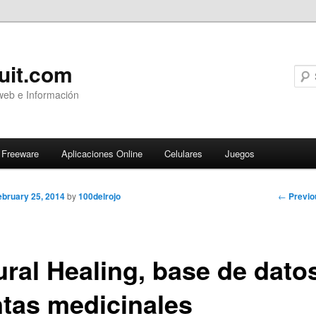
uit.com
web e Información
Freeware
Aplicaciones Online
Celulares
Juegos
Post
←
Previo
ebruary 25, 2014
by
100delrojo
navigati
ural Healing, base de dato
ntas medicinales