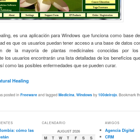
ealing, es una aplicación para Windows que funciona como base de
idad es que os usuarios puedan tener acceso a una base de datos c
ión de la mayoría de plantas medicinales conocidas por los
 los usuarios encontrarán una lista detalladas de los beneficios que
sí como las posibles enfermedades que se pueden curar.
tural Healing
as posted in
Freeware
and tagged
Medicina
,
Windows
by
100delrojo
. Bookmark t
IENTES
CALENDARIO
AMIGOS
lombia: cómo las
Agencia Digital
AUGUST 2026
están
CRM
M
T
W
T
F
S
S