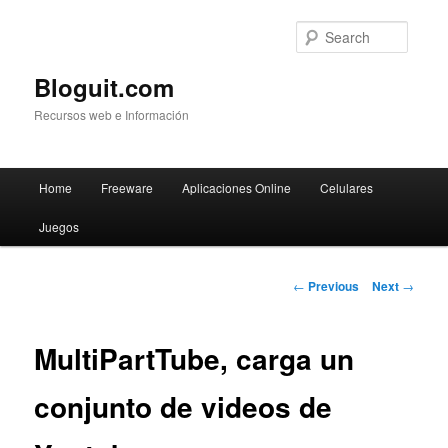
Searc
Bloguit.com
Recursos web e Información
Main
Home
Freeware
Aplicaciones Online
Celulares
Skip
menu
Juegos
to
primary
Post
←
Previous
Next
→
navigation
content
MultiPartTube, carga un
conjunto de videos de