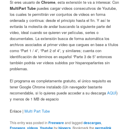
Si eres usuario de
Chrome
, esta extensión te va a interesar. Con
MultiPart Tube
puedes cargar videos consecutivos de Youtube,
los cuales te permitirán ver conjuntos de videos en forma
ordenada y continua: desde el principio hasta el fin. Y así te
evitarás la molestia de andar buscando la siguiente parte del
video, ideal cuando se quieren ver películas, series o
documentales. La extensión busca de forma automática los
archivos asociados al primer video que cargues en base a títulos
como “Part 1 / 4”, “Part 2 of 4”, y similares; cuenta con
identificación de términos en español “Parte 3 de 5” entonces
también podrás ver videos subidos por hispanoparlantes sin
problemas.
El programa es completamente gratuito, el único requisito es
tener Google Chrome instalado (Un navegador bastante
recomendable, si lo quieres puede acceder a su descarga
AQUÍ
)
y menos de 1 MB de espacio
Enlace |
Multi Part Tube
This entry was posted in
Freeware
and tagged
descargas
,
Freeware
,
videos
,
Youtube
by
blogers
. Bookmark the
permalink
.