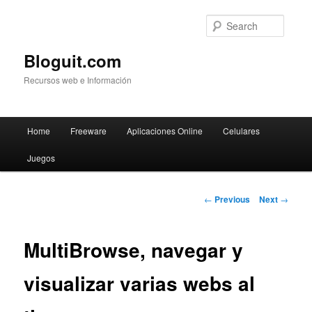
Searc
Bloguit.com
Recursos web e Información
Main
Home
Freeware
Aplicaciones Online
Celulares
Skip
menu
Juegos
to
primary
Post
←
Previous
Next
→
navigation
content
MultiBrowse, navegar y
visualizar varias webs al