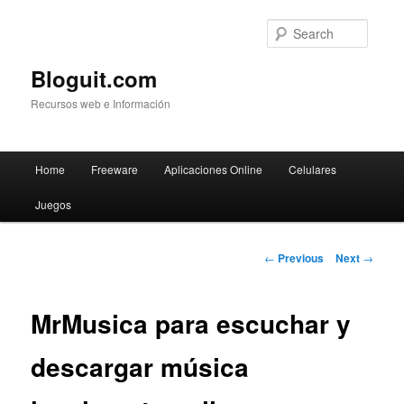
Searc
Bloguit.com
Recursos web e Información
Main
Home
Freeware
Aplicaciones Online
Celulares
Skip
menu
Juegos
to
primary
Post
←
Previous
Next
→
navigation
content
MrMusica para escuchar y
descargar música