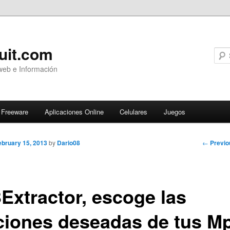
uit.com
web e Información
Freeware
Aplicaciones Online
Celulares
Juegos
Post
←
Previo
ebruary 15, 2013
by
Dario08
navigati
Extractor, escoge las
ciones deseadas de tus M