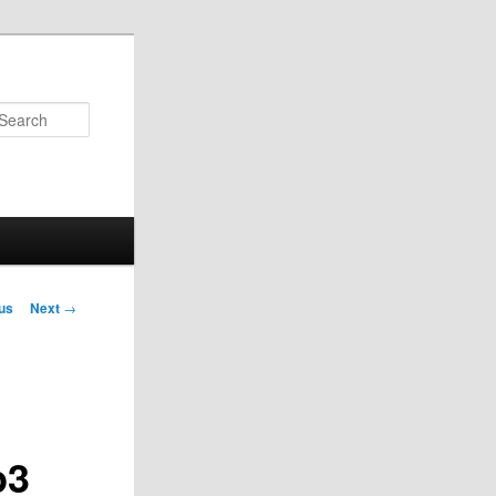
Search
us
Next
→
on
p3