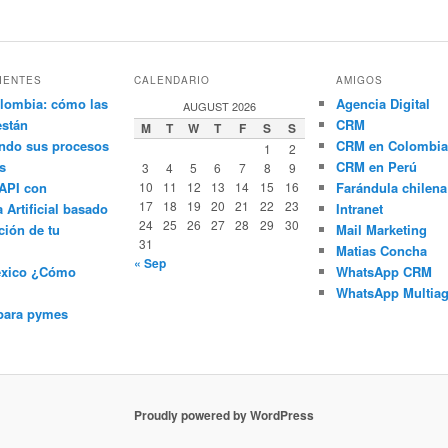
IENTES
CALENDARIO
AMIGOS
lombia: cómo las
Agencia Digital
AUGUST 2026
están
CRM
M
T
W
T
F
S
S
ndo sus procesos
CRM en Colombia
1
2
s
CRM en Perú
3
4
5
6
7
8
9
API con
10
11
12
13
14
15
16
Farándula chilena
17
18
19
20
21
22
23
a Artificial basado
Intranet
24
25
26
27
28
29
30
ción de tu
Mail Marketing
31
Matias Concha
« Sep
éxico ¿Cómo
WhatsApp CRM
WhatsApp Multiag
para pymes
Proudly powered by WordPress