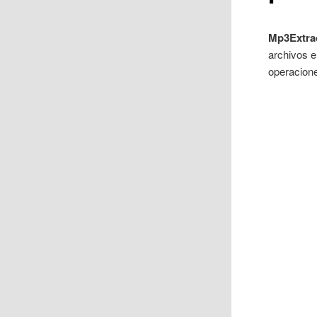
Mp3Extra
archivos e
operacione