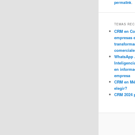
permalink
.
TEMAS REC
CRM en Co
empresas 
transforma
comerciale
WhatsApp 
Inteligenci
en informa
empresa
CRM en M
elegir?
CRM 2024 