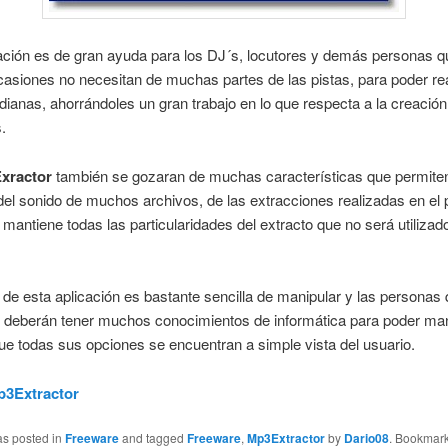
ación es de gran ayuda para los DJ´s, locutores y demás personas q
siones no necesitan de muchas partes de las pistas, para poder rea
idianas, ahorrándoles un gran trabajo en lo que respecta a la creación
.
xractor
también se gozaran de muchas características que permite
 del sonido de muchos archivos, de las extracciones realizadas en el
 mantiene todas las particularidades del extracto que no será utilizado
z de esta aplicación es bastante sencilla de manipular y las personas 
no deberán tener muchos conocimientos de informática para poder man
ue todas sus opciones se encuentran a simple vista del usuario.
p3Extractor
as posted in
Freeware
and tagged
Freeware
,
Mp3Extractor
by
Dario08
. Bookmark