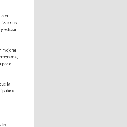
ue en
lizar sus
 y edición
n mejorar
 programa,
 por el
que la
ipularla,
 the