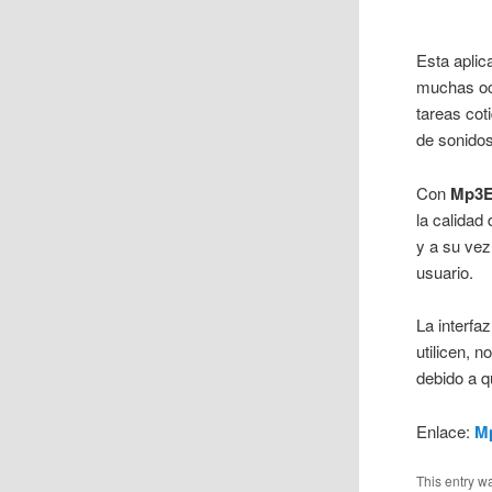
Esta aplic
muchas oca
tareas cot
de sonidos
Con
Mp3E
la calidad
y a su vez
usuario.
La interfa
utilicen, 
debido a q
Enlace:
M
This entry w