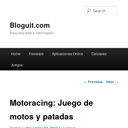
Searc
Bloguit.com
Recursos web e Información
Main
Home
Freeware
Aplicaciones Online
Celulares
Skip
menu
Juegos
to
primary
Post
←
Previous
Next
→
navigation
content
Motoracing: Juego de
motos y patadas
Posted on
by