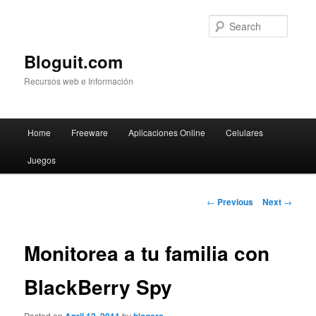
Searc
Bloguit.com
Recursos web e Información
Main
Home
Freeware
Aplicaciones Online
Celulares
Skip
menu
Juegos
to
primary
Post
←
Previous
Next
→
navigation
content
Monitorea a tu familia con
BlackBerry Spy
Posted on
by