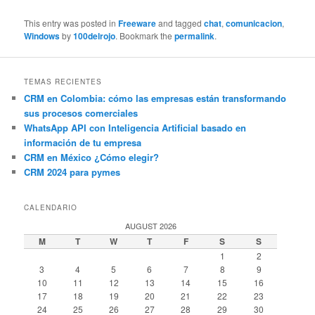
This entry was posted in
Freeware
and tagged
chat
,
comunicacion
,
Windows
by
100delrojo
. Bookmark the
permalink
.
TEMAS RECIENTES
CRM en Colombia: cómo las empresas están transformando
sus procesos comerciales
WhatsApp API con Inteligencia Artificial basado en
información de tu empresa
CRM en México ¿Cómo elegir?
CRM 2024 para pymes
CALENDARIO
AUGUST 2026
M
T
W
T
F
S
S
1
2
3
4
5
6
7
8
9
10
11
12
13
14
15
16
17
18
19
20
21
22
23
24
25
26
27
28
29
30