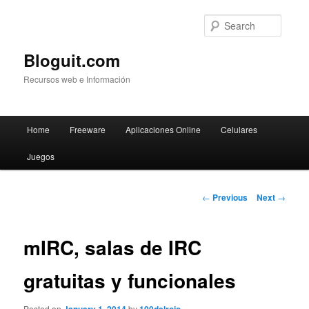
Searc
Bloguit.com
Recursos web e Información
Main
Home
Freeware
Aplicaciones Online
Celulares
Skip
menu
Juegos
to
primary
Post
←
Previous
Next
→
navigation
content
mIRC, salas de IRC
gratuitas y funcionales
Posted on
by