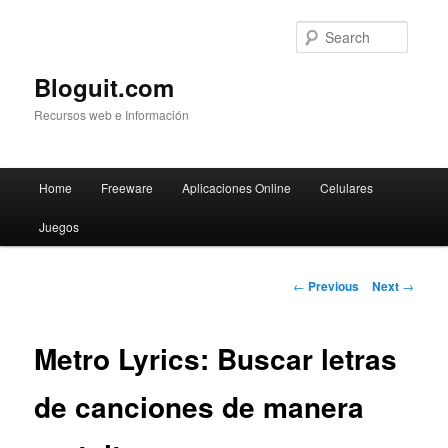
Searc
Bloguit.com
Recursos web e Información
Main
Home
Freeware
Aplicaciones Online
Celulares
Skip
menu
Juegos
to
primary
Post
←
Previous
Next
→
navigation
content
Metro Lyrics: Buscar letras
de canciones de manera