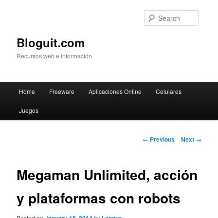
Searc
Bloguit.com
Recursos web e Información
Main
Home
Freeware
Aplicaciones Online
Celulares
Skip
menu
Juegos
to
primary
Post
←
Previous
Next
→
navigation
content
Megaman Unlimited, acción
y plataformas con robots
Posted on
by