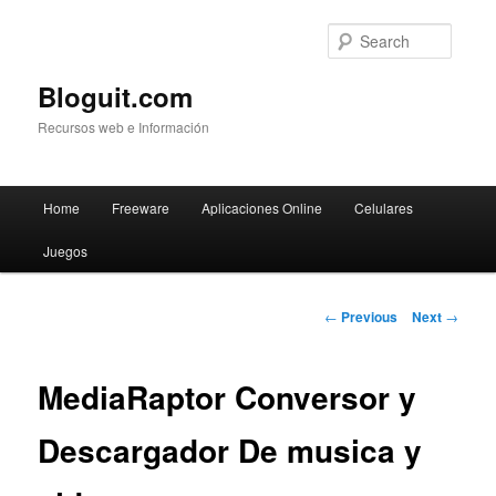
Searc
Bloguit.com
Recursos web e Información
Main
Home
Freeware
Aplicaciones Online
Celulares
Skip
menu
Juegos
to
primary
Post
←
Previous
Next
→
navigation
content
MediaRaptor Conversor y
Descargador De musica y