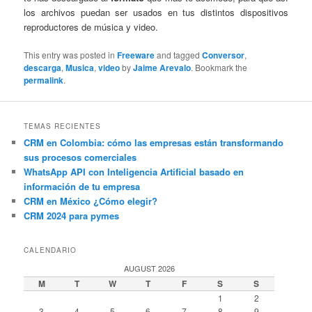
los archivos puedan ser usados en tus distintos dispositivos
reproductores de música y video.
This entry was posted in
Freeware
and tagged
Conversor
,
descarga
,
Musica
,
video
by
Jaime Arevalo
. Bookmark the
permalink
.
TEMAS RECIENTES
CRM en Colombia: cómo las empresas están transformando
sus procesos comerciales
WhatsApp API con Inteligencia Artificial basado en
información de tu empresa
CRM en México ¿Cómo elegir?
CRM 2024 para pymes
CALENDARIO
AUGUST 2026
M
T
W
T
F
S
S
1
2
3
4
5
6
7
8
9