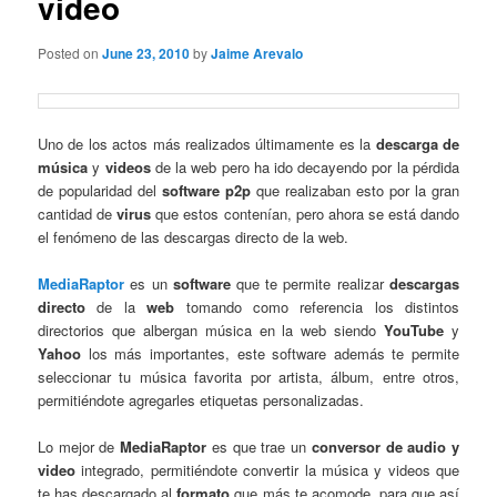
video
Posted on
June 23, 2010
by
Jaime Arevalo
Uno de los actos más realizados últimamente es la
descarga
de
música
y
videos
de la web pero ha ido decayendo por la pérdida
de popularidad del
software
p2p
que realizaban esto por la gran
cantidad de
virus
que estos contenían, pero ahora se está dando
el fenómeno de las descargas directo de la web.
MediaRaptor
es un
software
que te permite realizar
descargas
directo
de la
web
tomando como referencia los distintos
directorios que albergan música en la web siendo
YouTube
y
Yahoo
los más importantes, este software además te permite
seleccionar tu música favorita por artista, álbum, entre otros,
permitiéndote agregarles etiquetas personalizadas.
Lo mejor de
MediaRaptor
es que trae un
conversor
de
audio
y
video
integrado, permitiéndote convertir la música y videos que
te has descargado al
formato
que más te acomode, para que así