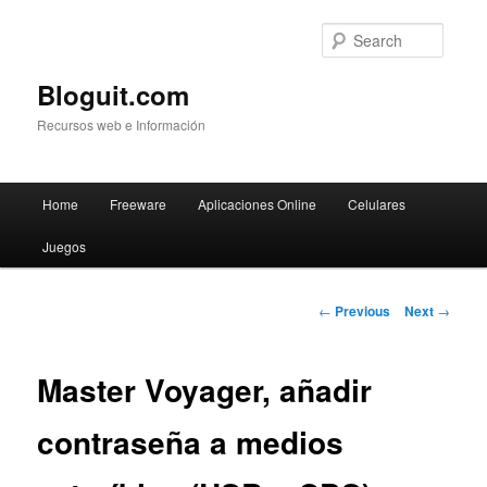
Searc
Bloguit.com
Recursos web e Información
Main
Home
Freeware
Aplicaciones Online
Celulares
Skip
menu
Juegos
to
primary
Post
←
Previous
Next
→
navigation
content
Master Voyager, añadir
contraseña a medios