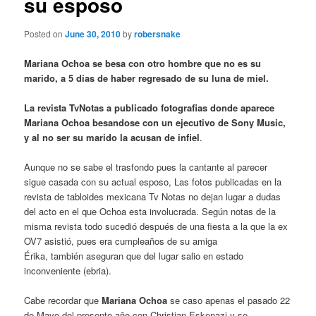
su esposo
Posted on
June 30, 2010
by
robersnake
Mariana Ochoa se besa con otro hombre que no es su
marido, a 5 días de haber regresado de su luna de miel.
La revista TvNotas a publicado fotografias donde aparece
Mariana Ochoa besandose con un ejecutivo de Sony Music,
y al no ser su marido la acusan de infiel
.
Aunque no se sabe el trasfondo pues la cantante al parecer
sigue casada con su actual esposo, Las fotos publicadas en la
revista de tabloides mexicana Tv Notas no dejan lugar a dudas
del acto en el que Ochoa esta involucrada. Según notas de la
misma revista todo sucedió después de una fiesta a la que la ex
OV7 asistió, pues era cumpleaños de su amiga
Érika, también aseguran que del lugar salio en estado
inconveniente (ebria).
Cabe recordar que
Mariana Ochoa
se caso apenas el pasado 22
de Mayo del presente año con Christian Eskenazi y se