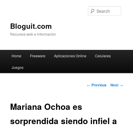
Searc
Bloguit.com
Recursos web e Información
Main
Home
Freeware
Aplicaciones Online
Celulares
Skip
menu
Juegos
to
primary
Post
←
Previous
Next
→
navigation
content
Mariana Ochoa es
sorprendida siendo infiel a