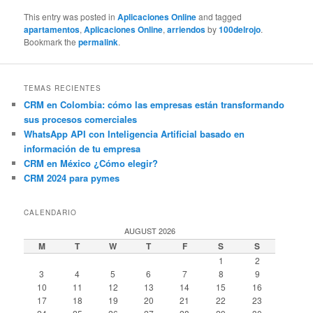
This entry was posted in
Aplicaciones Online
and tagged
apartamentos
,
Aplicaciones Online
,
arriendos
by
100delrojo
.
Bookmark the
permalink
.
TEMAS RECIENTES
CRM en Colombia: cómo las empresas están transformando
sus procesos comerciales
WhatsApp API con Inteligencia Artificial basado en
información de tu empresa
CRM en México ¿Cómo elegir?
CRM 2024 para pymes
CALENDARIO
AUGUST 2026
M
T
W
T
F
S
S
1
2
3
4
5
6
7
8
9
10
11
12
13
14
15
16
17
18
19
20
21
22
23