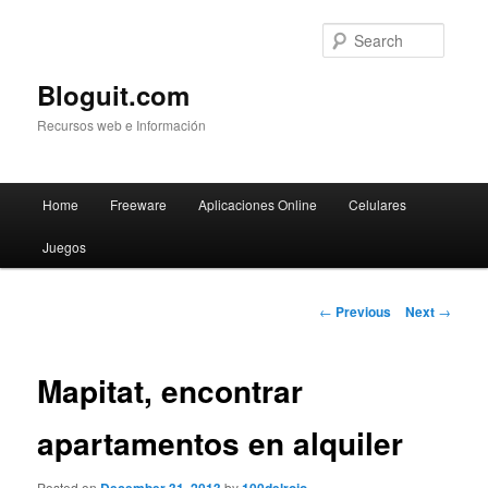
Searc
Bloguit.com
Recursos web e Información
Main
Home
Freeware
Aplicaciones Online
Celulares
Skip
menu
Juegos
to
primary
Post
←
Previous
Next
→
navigation
content
Mapitat, encontrar
apartamentos en alquiler
Posted on
by