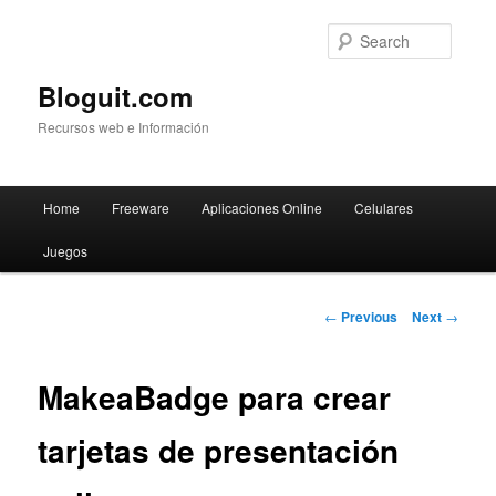
Searc
Bloguit.com
Recursos web e Información
Main
Home
Freeware
Aplicaciones Online
Celulares
Skip
menu
Juegos
to
primary
Post
←
Previous
Next
→
navigation
content
MakeaBadge para crear
tarjetas de presentación