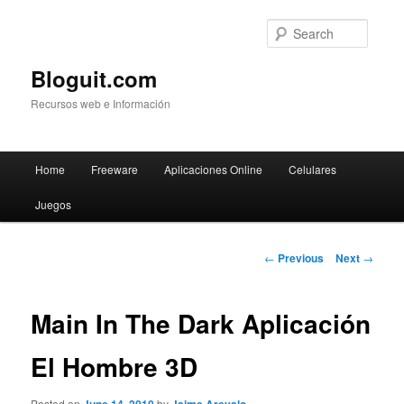
Searc
Bloguit.com
Recursos web e Información
Main
Home
Freeware
Aplicaciones Online
Celulares
Skip
menu
Juegos
to
primary
Post
←
Previous
Next
→
navigation
content
Main In The Dark Aplicación
El Hombre 3D
Posted on
by