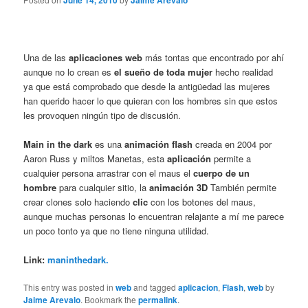
June 14, 2010
Jaime Arevalo
Una de las
aplicaciones web
más tontas que encontrado por ahí
aunque no lo crean es
el sueño de toda mujer
hecho realidad
ya que está comprobado que desde la antigüedad las mujeres
han querido hacer lo que quieran con los hombres sin que estos
les provoquen ningún tipo de discusión.
Main in the dark
es una
animación flash
creada en 2004 por
Aaron Russ y miltos Manetas, esta
aplicación
permite a
cualquier persona arrastrar con el maus el
cuerpo de un
hombre
para cualquier sitio, la
animación 3D
También permite
crear clones solo haciendo
clic
con los botones del maus,
aunque muchas personas lo encuentran relajante a mí me parece
un poco tonto ya que no tiene ninguna utilidad.
Link:
maninthedark.
This entry was posted in
web
and tagged
aplicacion
,
Flash
,
web
by
Jaime Arevalo
. Bookmark the
permalink
.