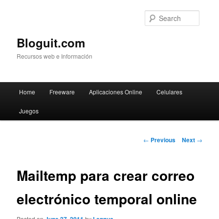
Searc
Bloguit.com
Recursos web e Información
Main
Home
Freeware
Aplicaciones Online
Celulares
Skip
menu
Juegos
to
primary
Post
←
Previous
Next
→
navigation
content
Mailtemp para crear correo
electrónico temporal online
Posted on
by