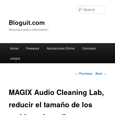
Searc
Bloguit.com
Recursos web e Información
Main
Home
Freeware
Aplicaciones Online
Celulares
Skip
menu
Juegos
to
primary
Post
←
Previous
Next
→
navigation
content
MAGIX Audio Cleaning Lab,
reducir el tamaño de los