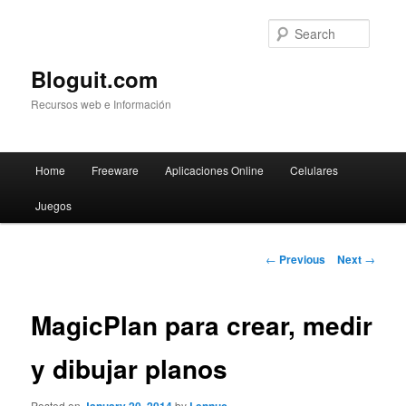
Searc
Bloguit.com
Recursos web e Información
Main
Home
Freeware
Aplicaciones Online
Celulares
Skip
menu
Juegos
to
primary
Post
←
Previous
Next
→
navigation
content
MagicPlan para crear, medir
y dibujar planos
Posted on
by