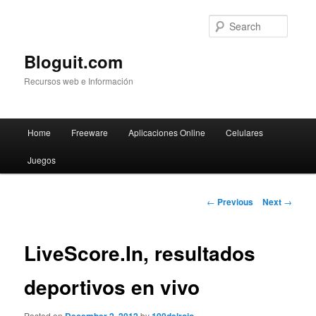
Searc
Bloguit.com
Recursos web e Información
Main
Home
Freeware
Aplicaciones Online
Celulares
Skip
menu
Juegos
to
primary
Post
←
Previous
Next
→
navigation
content
LiveScore.In, resultados
deportivos en vivo
Posted on
by