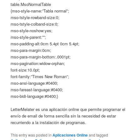
table.MsoNormalTable
{mso-style-name:”Tabla normal”;
mso-tstyle-rowband-size:0;
mso-tstyle-colband-size:0;
mso-style-noshow:yes;
mso-style-parent:””;
mso-padding-alt:0cm 5.4pt 0cm 5.4pt;
mso-para-margin:0cm;
mso-para-margin-bottom:.0001pt;
mso-pagination:widow-orphan;
font-size:10.0pt;
font-family:”Times New Roman”;
mso-ansi-language:#0400;
mso-fareast-language:#0400;
mso-bidi-language:#0400;}
LetterMelater es una aplicación online que permite programar el
envío de email de forma sencilla sin la necesidad de estar
recurriendo a la instalación de programas.
This entry was posted in
Aplicaciones Online
and tagged