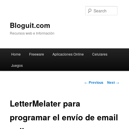
Searc
Bloguit.com
Recursos web e Información
Main
Home
Freeware
Aplicaciones Online
Celulares
Skip
menu
Juegos
to
primary
Post
←
Previous
Next
→
navigation
content
LetterMelater para
programar el envío de email