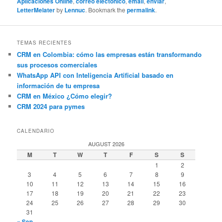
Aplicaciones Online
,
correo electónico
,
email
,
enviar
,
LetterMelater
by
Lennuc
. Bookmark the
permalink
.
TEMAS RECIENTES
CRM en Colombia: cómo las empresas están transformando
sus procesos comerciales
WhatsApp API con Inteligencia Artificial basado en
información de tu empresa
CRM en México ¿Cómo elegir?
CRM 2024 para pymes
CALENDARIO
AUGUST 2026
M
T
W
T
F
S
S
1
2
3
4
5
6
7
8
9
10
11
12
13
14
15
16
17
18
19
20
21
22
23
24
25
26
27
28
29
30
31
« Sep