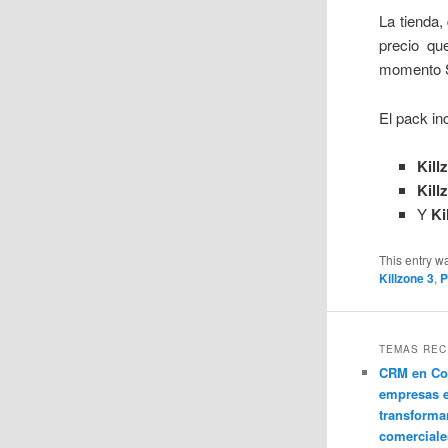
La tienda,
precio qu
momento So
El pack inc
Kill
Kill
Y
Ki
This entry w
Killzone 3
,
TEMAS REC
CRM en Co
empresas 
transforma
comerciale