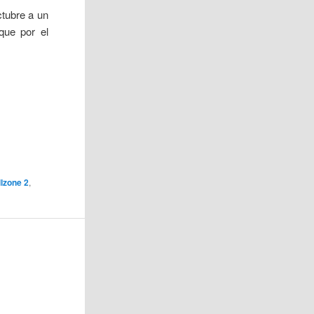
ctubre a un
que por el
llzone 2
,