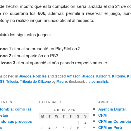
 de hecho, mostró que esta compilación sería lanzada el día 24 de o
e no superaría los
60€
, además permitiría reservar el juego, aun
ny no realizó ningún anuncio oficial al respecto.
luirá los siguientes juegos:
zone 1
el cual se presentó en PlayStation 2
zone 2
el cual aparición en PS3
llzone 3
el cual apareció el año pasado respectivamente.
as posted in
Juegos
,
Noticias
and tagged
Amazon
,
Juegos
,
Killzon 1
,
Killzone
,
Ki
PS3
,
Trilogia
,
Trilogia de Killzone
by
Mauro
. Bookmark the
permalink
.
IENTES
CALENDARIO
AMIGOS
lombia: cómo las
Agencia Digital
AUGUST 2026
están
CRM
M
T
W
T
F
S
S
ndo sus procesos
CRM en Colombia
1
2
s
CRM en Perú
3
4
5
6
7
8
9