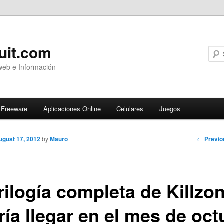
uit.com
web e Información
Freeware
Aplicaciones Online
Celulares
Juegos
Post
←
Previo
ugust 17, 2012
by
Mauro
navigati
rilogía completa de Killzo
ría llegar en el mes de oct