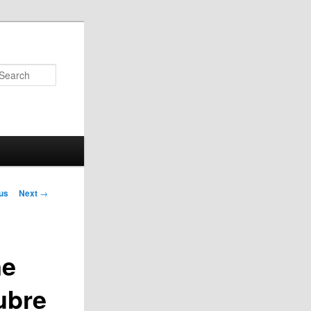
Search
us
Next
→
on
ne
ubre