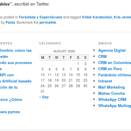
ables”
, escribió en Twitter.
as posted in
Farándula y Espectáculos
and tagged
Khloé Kardashian
,
Kris Jenn
.
by
Paola
. Bookmark the
permalink
.
IENTES
CALENDARIO
AMIGOS
lombia: cómo las
Agencia Digital
AUGUST 2026
están
CRM
M
T
W
T
F
S
S
ndo sus procesos
CRM en Colombia
1
2
s
CRM en Perú
3
4
5
6
7
8
9
API con
10
11
12
13
14
15
16
Farándula chilena
17
18
19
20
21
22
23
a Artificial basado
Intranet
24
25
26
27
28
29
30
ción de tu
Mail Marketing
31
Matias Concha
« Sep
éxico ¿Cómo
WhatsApp CRM
WhatsApp Multiag
para pymes