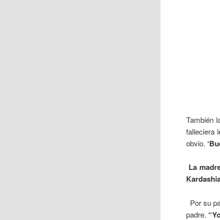
También l
falleciera
obvio.
‘Bu
La madre
Kardashi
Por su par
padre.
“Yo