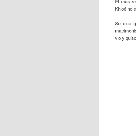
El mas re
Khloé no 
Se dice 
matrimon
vio y quis