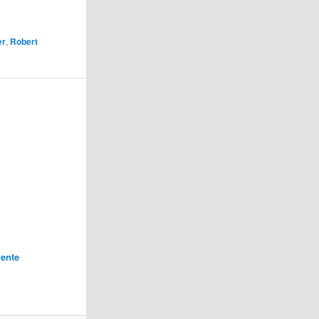
er
,
Robert
ente