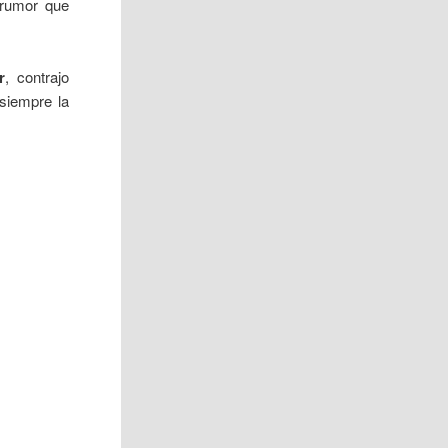
 rumor que
r
, contrajo
siempre la