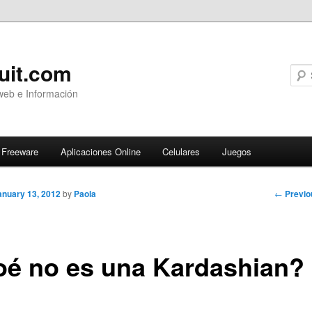
uit.com
web e Información
Freeware
Aplicaciones Online
Celulares
Juegos
Post
←
Previo
anuary 13, 2012
by
Paola
navigati
oé no es una Kardashian?