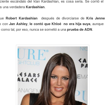
ciente escándalo del klan Kardashian, es cosa seria. Se corrió el
es una verdadera
Kardashian
.
que
Robert Kardashian
después de divorciarse de
Kris Jenne
io con
Jan
Ashley
,
le contó que Khloé no era hija suya
, aunque 
o como tal, por eso, nunca se sometió a una
prueba de ADN
.