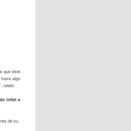
e que éste
 fuera algo
‘”, relató.
o infiel a
eres de su