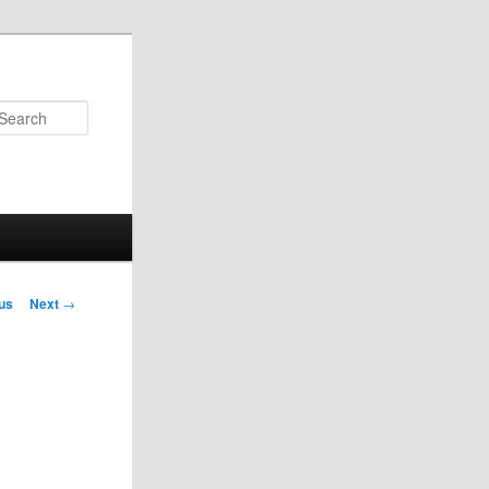
Search
us
Next
→
on