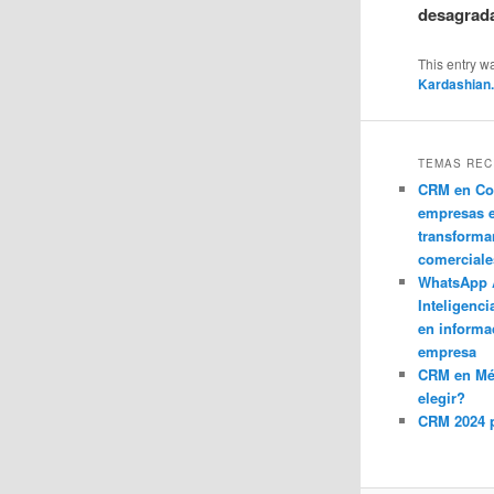
desagrad
This entry w
Kardashian
TEMAS REC
CRM en Co
empresas 
transforma
comerciale
WhatsApp 
Inteligenci
en informa
empresa
CRM en M
elegir?
CRM 2024 