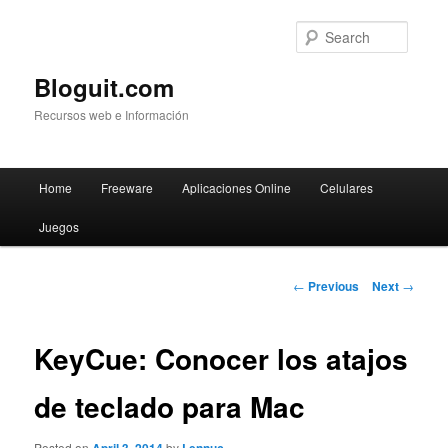
Searc
Bloguit.com
Recursos web e Información
Main
Home
Freeware
Aplicaciones Online
Celulares
Skip
menu
Juegos
to
primary
Post
←
Previous
Next
→
navigation
content
KeyCue: Conocer los atajos
de teclado para Mac
Posted on
by