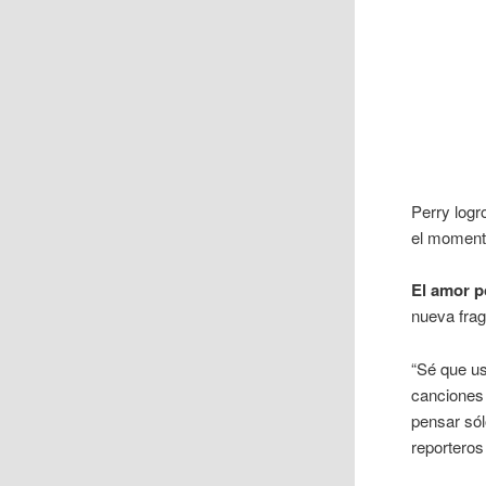
Perry logr
el momento
El amor p
nueva frag
“Sé que us
canciones
pensar sól
reporteros