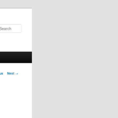
Search
us
Next
→
on