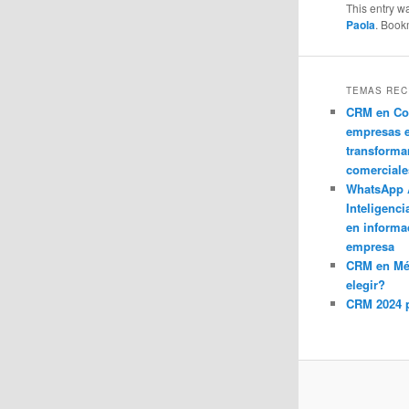
This entry w
Paola
. Book
TEMAS REC
CRM en Co
empresas 
transforma
comerciale
WhatsApp 
Inteligenci
en informa
empresa
CRM en M
elegir?
CRM 2024 