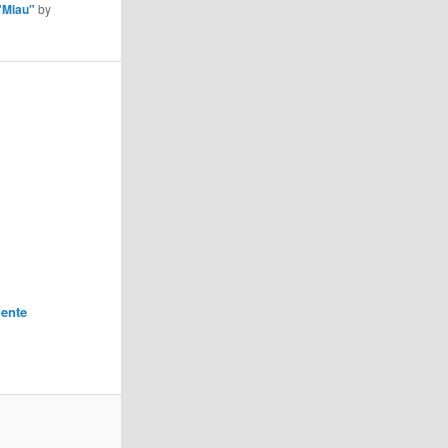
"Miau"
by
ente