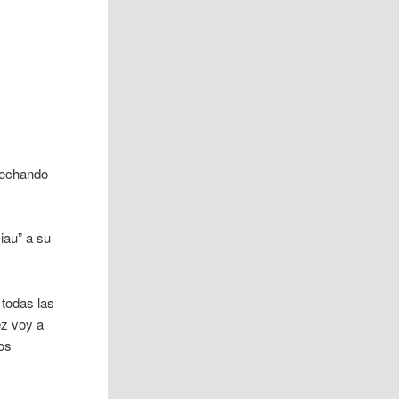
ovechando
iau” a su
 todas las
ez voy a
los