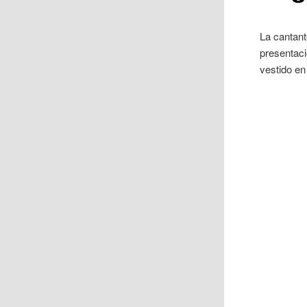
La cantant
presentac
vestido en