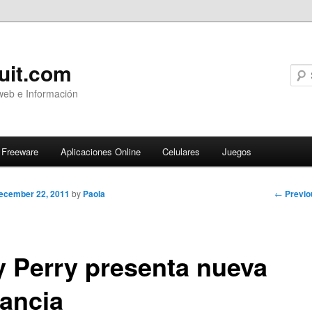
uit.com
web e Información
Freeware
Aplicaciones Online
Celulares
Juegos
Post
←
Previo
ecember 22, 2011
by
Paola
navigati
y Perry presenta nueva
gancia