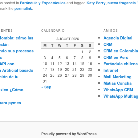
as posted in
Farándula y Espectáculos
and tagged
Katy Perry
,
nueva fragancia 
mark the
permalink
.
IENTES
CALENDARIO
AMIGOS
lombia: cómo las
Agencia Digital
AUGUST 2026
están
CRM
M
T
W
T
F
S
S
ndo sus procesos
CRM en Colombia
1
2
s
CRM en Perú
3
4
5
6
7
8
9
API con
10
11
12
13
14
15
16
Farándula chilena
17
18
19
20
21
22
23
a Artificial basado
Intranet
24
25
26
27
28
29
30
ción de tu
Mail Marketing
31
Matias Concha
« Sep
éxico ¿Cómo
WhatsApp CRM
WhatsApp Multiag
para pymes
Proudly powered by WordPress