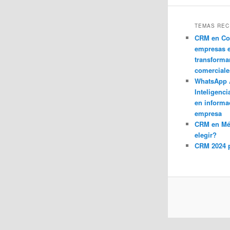
TEMAS REC
CRM en Co
empresas 
transforma
comerciale
WhatsApp 
Inteligenci
en informa
empresa
CRM en M
elegir?
CRM 2024 