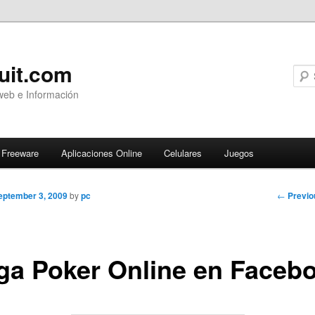
uit.com
web e Información
Freeware
Aplicaciones Online
Celulares
Juegos
Post
←
Previo
eptember 3, 2009
by
pc
navigati
ga Poker Online en Faceb