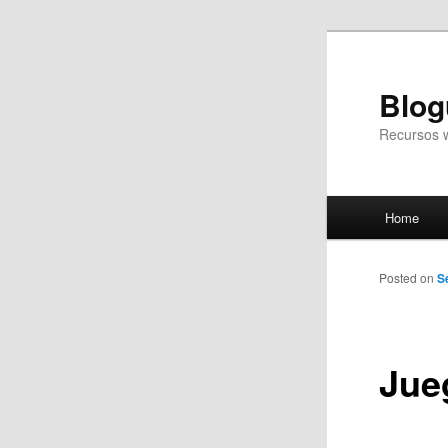
Blog
Recursos 
Main
Home
Skip
menu
to
Posted on
S
primary
Jue
content