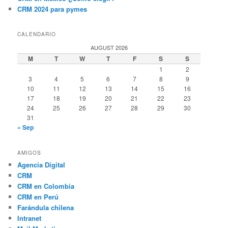
CRM 2024 para pymes
CALENDARIO
AUGUST 2026
M
T
W
T
F
S
S
1
2
3
4
5
6
7
8
9
10
11
12
13
14
15
16
17
18
19
20
21
22
23
24
25
26
27
28
29
30
31
« Sep
AMIGOS
Agencia Digital
CRM
CRM en Colombia
CRM en Perú
Farándula chilena
Intranet