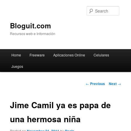
Searc
Bloguit.com
Recursos web e Información
Main
Home
Freeware
Aplicaciones Online
Celulares
Skip
menu
Juegos
to
primary
Post
←
Previous
Next
→
navigation
content
Jime Camil ya es papa de
una hermosa niña
Posted on
by