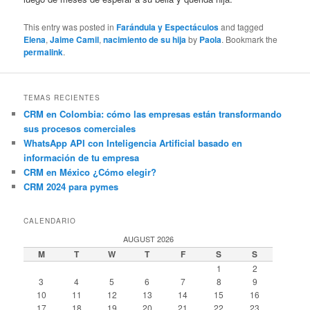
This entry was posted in
Farándula y Espectáculos
and tagged
Elena
,
Jaime Camil
,
nacimiento de su hija
by
Paola
. Bookmark the
permalink
.
TEMAS RECIENTES
CRM en Colombia: cómo las empresas están transformando
sus procesos comerciales
WhatsApp API con Inteligencia Artificial basado en
información de tu empresa
CRM en México ¿Cómo elegir?
CRM 2024 para pymes
CALENDARIO
AUGUST 2026
M
T
W
T
F
S
S
1
2
3
4
5
6
7
8
9
10
11
12
13
14
15
16
17
18
19
20
21
22
23