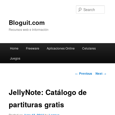
Searc
Bloguit.com
Recursos web e Información
Main
Home
Freeware
Aplicaciones Online
Celulares
Skip
menu
Juegos
to
primary
Post
←
Previous
Next
→
navigation
content
JellyNote: Catálogo de
partituras gratis
Posted on
by