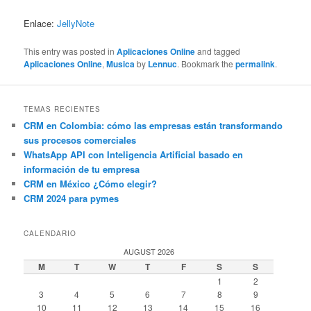
Enlace:
JellyNote
This entry was posted in
Aplicaciones Online
and tagged
Aplicaciones Online
,
Musica
by
Lennuc
. Bookmark the
permalink
.
TEMAS RECIENTES
CRM en Colombia: cómo las empresas están transformando
sus procesos comerciales
WhatsApp API con Inteligencia Artificial basado en
información de tu empresa
CRM en México ¿Cómo elegir?
CRM 2024 para pymes
CALENDARIO
AUGUST 2026
M
T
W
T
F
S
S
1
2
3
4
5
6
7
8
9
10
11
12
13
14
15
16