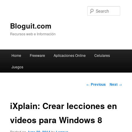
Searc
Bloguit.com
Recursos web e Información
Main
Home
Freeware
Aplicaciones Online
Celulares
Skip
menu
Juegos
to
primary
Post
←
Previous
Next
→
navigation
content
iXplain: Crear lecciones en
videos para Windows 8
Posted on
by