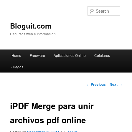
Searc
Bloguit.com
Recursos web e Información
Main
Home
Freeware
Aplicaciones Online
Celulares
Skip
menu
Juegos
to
primary
Post
←
Previous
Next
→
navigation
content
iPDF Merge para unir
archivos pdf online
Posted on
by