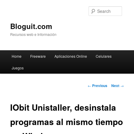
Searc
Bloguit.com
Recursos web e Información
Main
Home
Freeware
Aplicaciones Online
Celulares
Skip
menu
Juegos
to
primary
Post
←
Previous
Next
→
navigation
content
IObit Unistaller, desinstala
programas al mismo tiempo