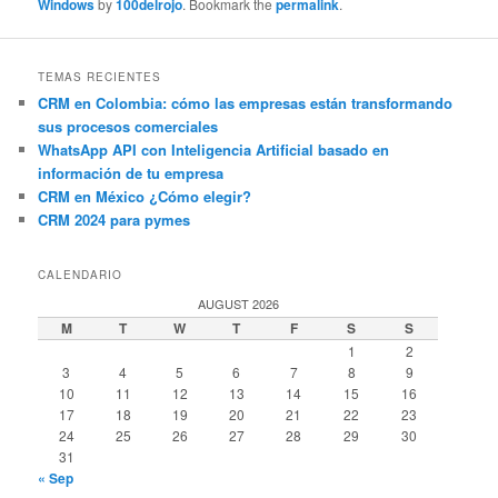
Windows
by
100delrojo
. Bookmark the
permalink
.
TEMAS RECIENTES
CRM en Colombia: cómo las empresas están transformando
sus procesos comerciales
WhatsApp API con Inteligencia Artificial basado en
información de tu empresa
CRM en México ¿Cómo elegir?
CRM 2024 para pymes
CALENDARIO
AUGUST 2026
M
T
W
T
F
S
S
1
2
3
4
5
6
7
8
9
10
11
12
13
14
15
16
17
18
19
20
21
22
23
24
25
26
27
28
29
30
31
« Sep