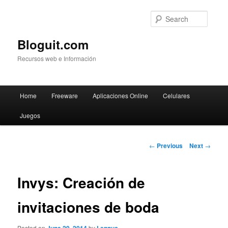
Searc
Bloguit.com
Recursos web e Información
Main
Home
Freeware
Aplicaciones Online
Celulares
Skip
menu
Juegos
to
primary
Post
←
Previous
Next
→
navigation
content
Invys: Creación de
invitaciones de boda
Posted on
by