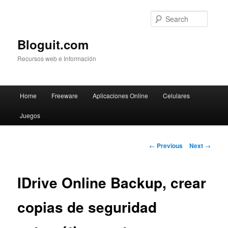
Searc
Bloguit.com
Recursos web e Información
Main
Home
Freeware
Aplicaciones Online
Celulares
Skip
menu
Juegos
to
primary
Post
←
Previous
Next
→
navigation
content
IDrive Online Backup, crear
copias de seguridad