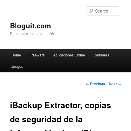
Searc
Bloguit.com
Recursos web e Información
Main
Home
Freeware
Aplicaciones Online
Celulares
Skip
menu
Juegos
to
primary
Post
←
Previous
Next
→
navigation
content
iBackup Extractor, copias
de seguridad de la