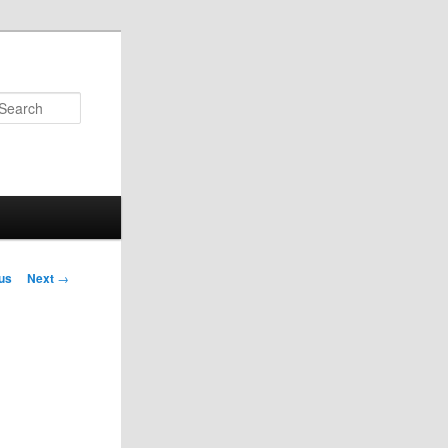
Search
us
Next
→
on