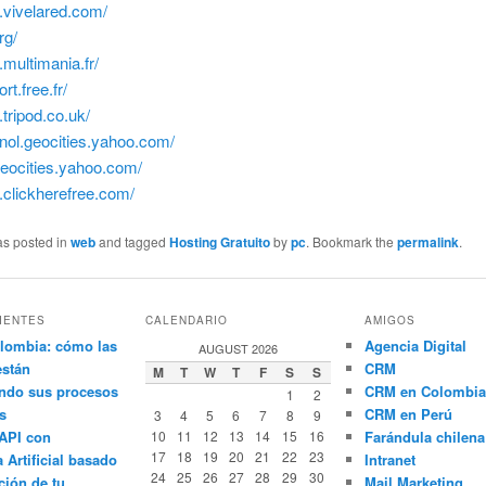
.vivelared.com/
rg/
.multimania.fr/
rt.free.fr/
.tripod.co.uk/
anol.geocities.yahoo.com/
geocities.yahoo.com/
.clickherefree.com/
as posted in
web
and tagged
Hosting Gratuito
by
pc
. Bookmark the
permalink
.
IENTES
CALENDARIO
AMIGOS
lombia: cómo las
Agencia Digital
AUGUST 2026
están
CRM
M
T
W
T
F
S
S
ndo sus procesos
CRM en Colombia
1
2
s
CRM en Perú
3
4
5
6
7
8
9
API con
10
11
12
13
14
15
16
Farándula chilena
17
18
19
20
21
22
23
a Artificial basado
Intranet
24
25
26
27
28
29
30
ción de tu
Mail Marketing