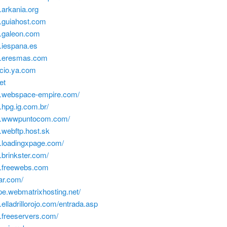
.arkania.org
w.guiahost.com
w.galeon.com
.iespana.es
w.eresmas.com
acio.ya.com
net
w.webspace-empire.com/
.hpg.ig.com.br/
ww.wwwpuntocom.com/
.webftp.host.sk
w.loadingxpage.com/
.brinkster.com/
w.freewebs.com
ear.com/
ope.webmatrixhosting.net/
.elladrillorojo.com/entrada.asp
.freeservers.com/