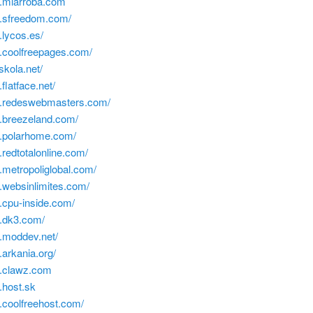
w.miarroba.com
w.sfreedom.com/
.lycos.es/
w.coolfreepages.com/
uskola.net/
flatface.net/
w.redeswebmasters.com/
w.breezeland.com/
w.polarhome.com/
.redtotalonline.com/
.metropoliglobal.com/
.websinlimites.com/
.cpu-inside.com/
w.dk3.com/
w.moddev.net/
.arkania.org/
w.clawz.com
.host.sk
.coolfreehost.com/