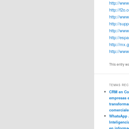
http://www
http://f2o.o
http://www
http://suppo
http://www
http://esp
http://mx.
http://www
This entry w
TEMAS REC
CRM en Co
empresas 
transforma
comerciale
WhatsApp 
Inteligenci
en informa