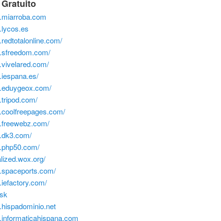
 Gratuito
w.miarroba.com
.lycos.es
.redtotalonline.com/
w.sfreedom.com/
.vivelared.com/
.iespana.es/
w.eduygeox.com/
.tripod.com/
w.coolfreepages.com/
w.freewebz.com/
w.dk3.com/
w.php50.com/
alized.wox.org/
w.spaceports.com/
.iefactory.com/
.sk
.hispadominio.net
w.informaticahispana.com