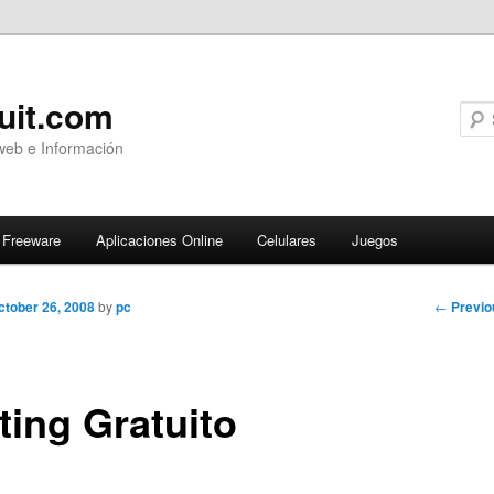
uit.com
web e Información
Freeware
Aplicaciones Online
Celulares
Juegos
Post
←
Previo
ctober 26, 2008
by
pc
navigati
ting Gratuito