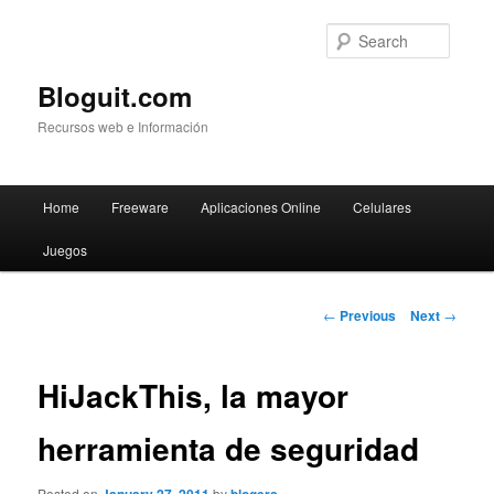
Searc
Bloguit.com
Recursos web e Información
Main
Home
Freeware
Aplicaciones Online
Celulares
Skip
menu
Juegos
to
primary
Post
←
Previous
Next
→
navigation
content
HiJackThis, la mayor
herramienta de seguridad
Posted on
by