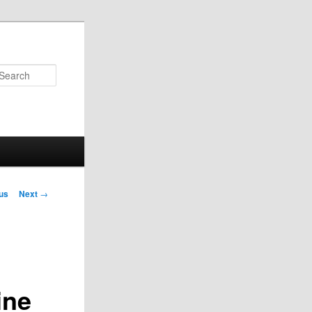
Search
us
Next
→
on
ine