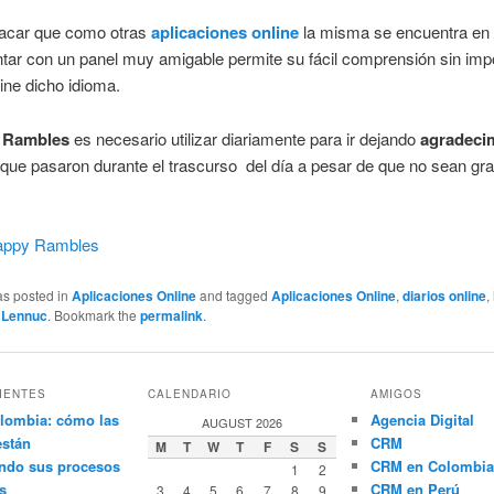
acar que como otras
aplicaciones online
la misma se encuentra en 
ntar con un panel muy amigable permite su fácil comprensión sin imp
ne dicho idioma.
 Rambles
es necesario utilizar diariamente para ir dejando
agradeci
que pasaron durante el trascurso del día a pesar de que no sean gr
appy Rambles
as posted in
Aplicaciones Online
and tagged
Aplicaciones Online
,
diarios online
,
y
Lennuc
. Bookmark the
permalink
.
IENTES
CALENDARIO
AMIGOS
lombia: cómo las
Agencia Digital
AUGUST 2026
están
CRM
M
T
W
T
F
S
S
ndo sus procesos
CRM en Colombia
1
2
s
CRM en Perú
3
4
5
6
7
8
9