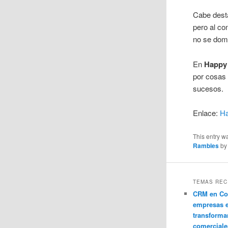
Cabe dest
pero al co
no se domi
En
Happy
por cosas 
sucesos.
Enlace:
H
This entry w
Rambles
b
TEMAS REC
CRM en Co
empresas 
transforma
comerciale