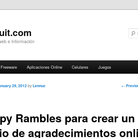
uit.com
web e Información
Freeware
Aplicaciones Online
Celulares
Juegos
Post
←
Previo
anuary 29, 2012
by
Lennuc
navigati
py Rambles para crear un
rio de agradecimientos onl