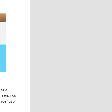
n una
 sencillos
 hacer uso