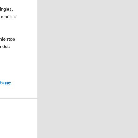
ingles,
ortar que
mientos
andes
Happy