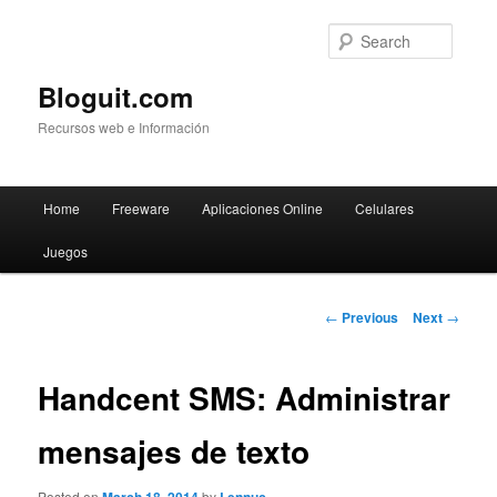
Searc
Bloguit.com
Recursos web e Información
Main
Home
Freeware
Aplicaciones Online
Celulares
Skip
menu
Juegos
to
primary
Post
←
Previous
Next
→
navigation
content
Handcent SMS: Administrar
mensajes de texto
Posted on
by