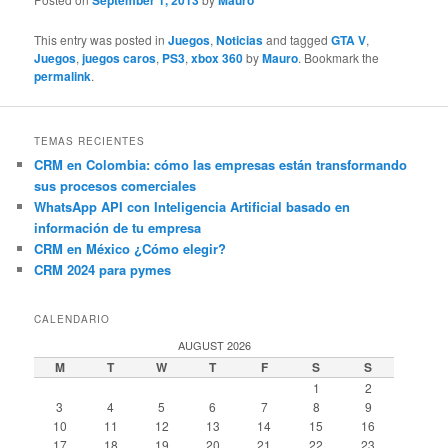
September 1, 2013
Mauro
This entry was posted in
Juegos
,
Noticias
and tagged
GTA V
,
Juegos
,
juegos caros
,
PS3
,
xbox 360
by
Mauro
. Bookmark the
permalink
.
TEMAS RECIENTES
CRM en Colombia: cómo las empresas están transformando
sus procesos comerciales
WhatsApp API con Inteligencia Artificial basado en
información de tu empresa
CRM en México ¿Cómo elegir?
CRM 2024 para pymes
CALENDARIO
AUGUST 2026
M
T
W
T
F
S
S
1
2
3
4
5
6
7
8
9
10
11
12
13
14
15
16
17
18
19
20
21
22
23