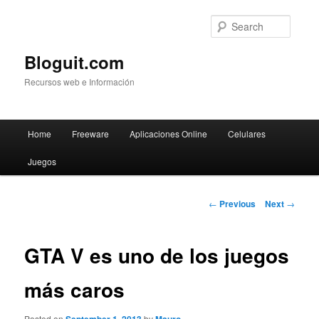
Searc
Bloguit.com
Recursos web e Información
Main
Home
Freeware
Aplicaciones Online
Celulares
Skip
menu
Juegos
to
primary
Post
←
Previous
Next
→
navigation
content
GTA V es uno de los juegos
más caros
Posted on
by