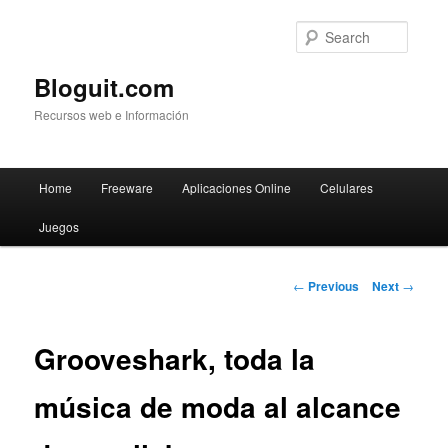
Searc
Bloguit.com
Recursos web e Información
Main
Home
Freeware
Aplicaciones Online
Celulares
Skip
menu
Juegos
to
primary
Post
←
Previous
Next
→
navigation
content
Grooveshark, toda la
música de moda al alcance