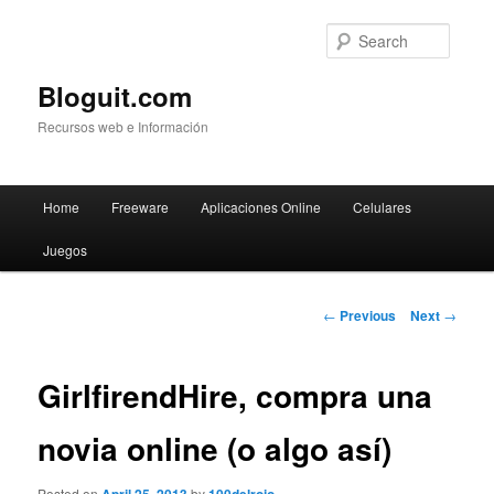
Searc
Bloguit.com
Recursos web e Información
Main
Home
Freeware
Aplicaciones Online
Celulares
Skip
menu
Juegos
to
primary
Post
←
Previous
Next
→
navigation
content
GirlfirendHire, compra una
novia online (o algo así)
Posted on
by