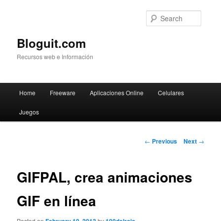
Searc
Bloguit.com
Recursos web e Información
Main
Home
Freeware
Aplicaciones Online
Celulares
Skip
menu
Juegos
to
primary
Post
←
Previous
Next
→
navigation
content
GIFPAL, crea animaciones
GIF en línea
Posted on
by